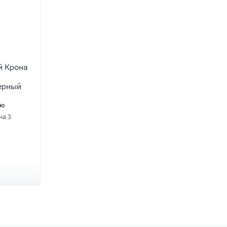
й Крона
черный
ию
на 3